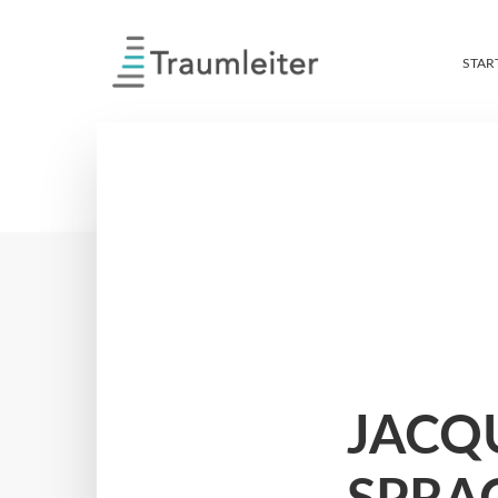
STAR
JACQ