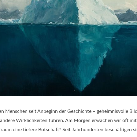
en Menschen seit Anbeginn der Geschichte – geheimnisvolle Bild
 andere Wirklichkeiten führen. Am Morgen erwachen wir oft mit 
Traum eine tiefere Botschaft? Seit Jahrhunderten beschäftigen s