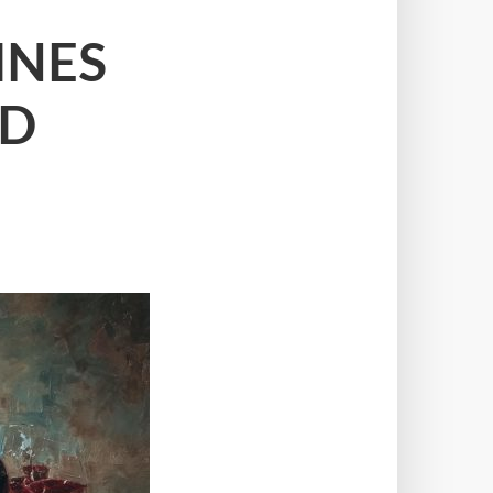
INES
ND