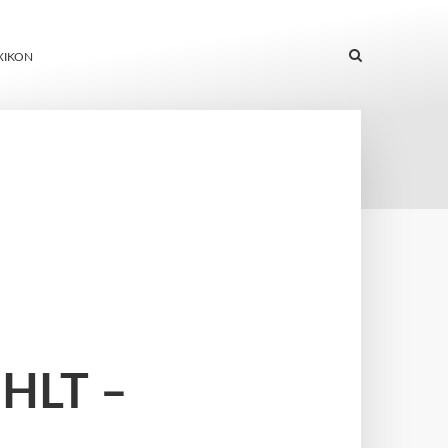
XIKON
HLT –