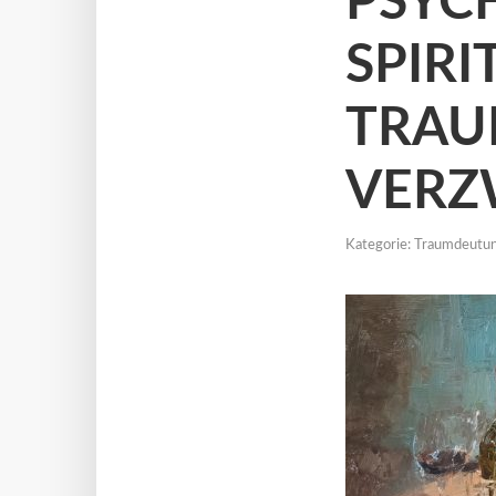
PSYC
SPIR
TRAU
VERZ
Kategorie:
Traumdeutu