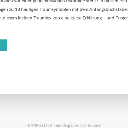
ötzlich vor einer geheimnisvollen Pyramide steht? In diesem Beit
ngen zu 18 häufigen Traumsymbolen mit dem Anfangsbuchstaben
n diesem kleinen Traumlexikon eine kurze Erklärung – und Fragen
TRAUMLEITER - ein Blog über das Träumen