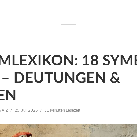
MLEXIKON: 18 SYM
P – DEUTUNGEN &
EN
n A-Z
25. Juli 2025
31 Minuten Lesezeit