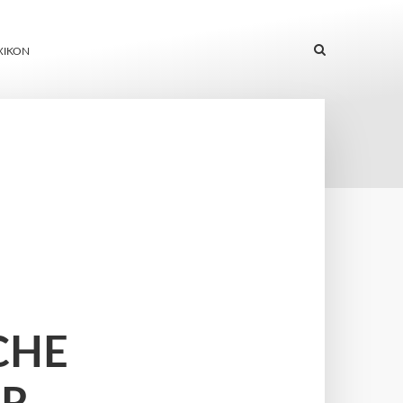
XIKON
CHE