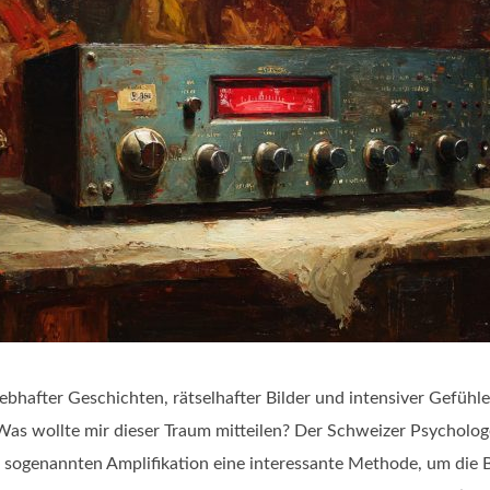
lebhafter Geschichten, rätselhafter Bilder und intensiver Gefüh
 Was wollte mir dieser Traum mitteilen? Der Schweizer Psycholo
r sogenannten Amplifikation eine interessante Methode, um die