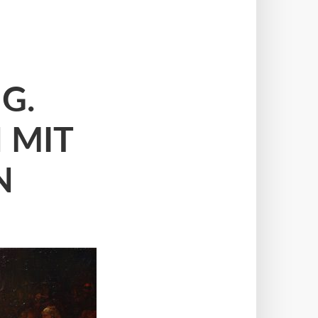
G.
 MIT
N