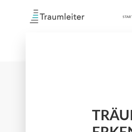
STAR
TRÄU