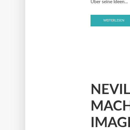
Über seine Ideen...
WEITERLESEN
NEVI
MACH
IMAG