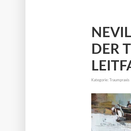
NEVI
DER 
LEITF
Kategorie:
Traumpraxis